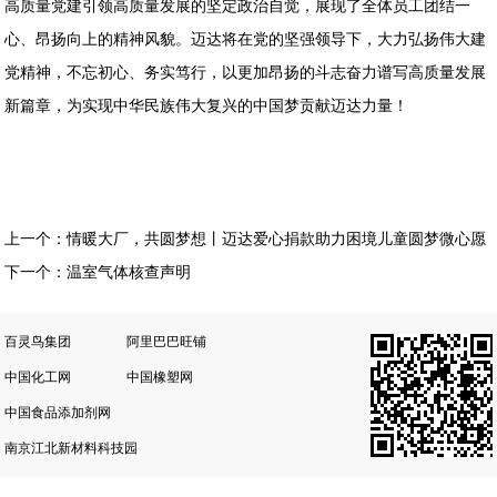
高质量党建引领高质量发展的坚定政治自觉，展现了全体员工团结一
心、昂扬向上的精神风貌。迈达将在党的坚强领导下，大力弘扬伟大建
党精神，不忘初心、务实笃行，以更加昂扬的斗志奋力谱写高质量发展
新篇章，为实现中华民族伟大复兴的中国梦贡献迈达力量！
上一个：
情暖大厂，共圆梦想丨迈达爱心捐款助力困境儿童圆梦微心愿
下一个：
温室气体核查声明
百灵鸟集团
阿里巴巴旺铺
中国化工网
中国橡塑网
中国食品添加剂网
南京江北新材料科技园