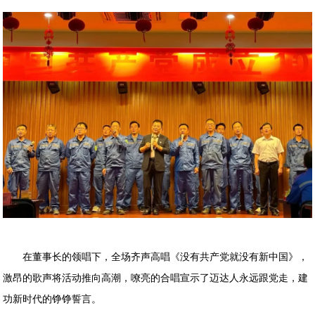
在董事长的领唱下，全场齐声高唱《没有共产党就没有新中国》，
激昂的歌声将活动推向高潮，嘹亮的合唱宣示了迈达人永远跟党走，建
功新时代的铮铮誓言。